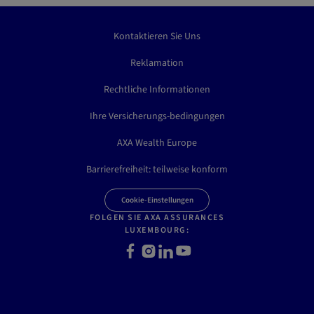
Kontaktieren Sie Uns
Reklamation
Rechtliche Informationen
Ihre Versicherungs-bedingungen
AXA Wealth Europe
Barrierefreiheit: teilweise konform
Cookie-Einstellungen
FOLGEN SIE AXA ASSURANCES
LUXEMBOURG:
F
I
L
Y
a
n
i
o
c
s
n
u
e
t
k
t
b
a
e
u