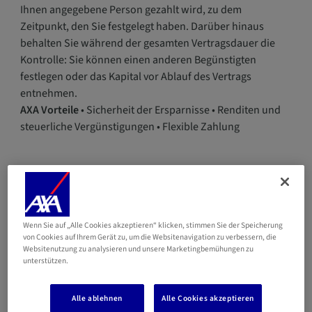
Ihnen angegebene Person gezahlt wird, zu dem
Zeitpunkt, den Sie festgelegt haben. Darüber hinaus
behalten Sie während der gesamten Vertragsdauer die
Kontrolle: Sie können einen anderen Begünstigten
festlegen oder das Kapital vor Ablauf des Vertrags
entnehmen.
AXA Vorteile
• Sicherheit der Ersparnisse • Renditen und
steuerliche Vergünstigungen • Flexible Zahlung
Mehr Informationen
WERBEBROSCHÜRE
Wenn Sie auf „Alle Cookies akzeptieren“ klicken, stimmen Sie der Speicherung
Juvena
von Cookies auf Ihrem Gerät zu, um die Websitenavigation zu verbessern, die
Websitenutzung zu analysieren und unsere Marketingbemühungen zu
unterstützen.
VERSICHERUNGSBEDINGUNGEN
Alle ablehnen
Alle Cookies akzeptieren
Ass. VIE