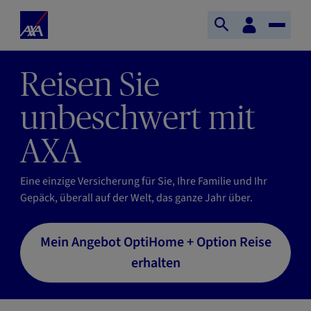
Direkt zum Inhalt
S
KundenBereich
S
T
t
u
o
a
c
g
r
Reisen Sie
h
g
t
e
l
s
unbeschwert mit
ö
e
e
f
N
i
AXA
f
a
t
n
v
e
Eine einzige Versicherung für Sie, Ihre Familie und Ihr
e
i
A
Gepäck, überall auf der Welt, das ganze Jahr über.
n
g
X
a
A
t
Mein Angebot OptiHome + Option Reise
i
erhalten
o
n