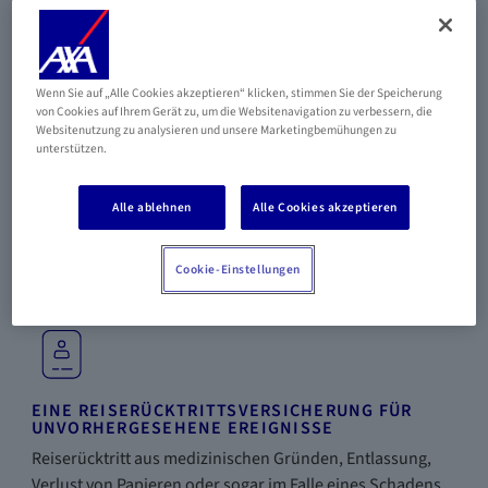
MEDIZINISCHE HILFE UND RÜCKFÜHRUNG RUND
UM DIE UHR
Eine spezielle AXA-Assistance-Rufnummer, die
Wenn Sie auf „Alle Cookies akzeptieren“ klicken, stimmen Sie der Speicherung
von Cookies auf Ihrem Gerät zu, um die Websitenavigation zu verbessern, die
unabhängig vom Zielland jederzeit erreichbar ist.
Websitenutzung zu analysieren und unsere Marketingbemühungen zu
unterstützen.
Alle ablehnen
Alle Cookies akzeptieren
REISEN OHNE GRENZEN
Eine einzige Versicherung, die alle Ihre Reisen das ganze
Cookie-Einstellungen
Jahr über und für Ihre gesamte Familie abdeckt.
EINE REISERÜCKTRITTSVERSICHERUNG FÜR
UNVORHERGESEHENE EREIGNISSE
Reiserücktritt aus medizinischen Gründen, Entlassung,
Verlust von Papieren oder sogar im Falle eines Schadens