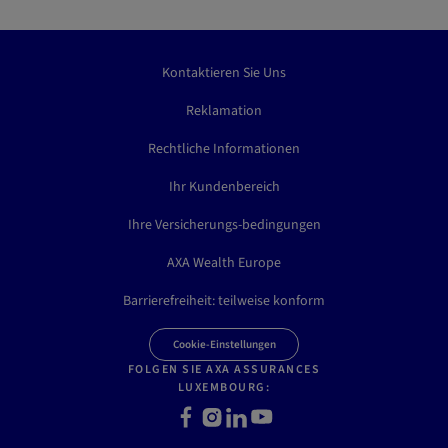
Kontaktieren Sie Uns
Reklamation
Rechtliche Informationen
Ihr Kundenbereich
Ihre Versicherungs-bedingungen
AXA Wealth Europe
Barrierefreiheit: teilweise konform
Cookie-Einstellungen
FOLGEN SIE AXA ASSURANCES
LUXEMBOURG:
F
I
L
Y
a
n
i
o