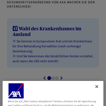
GESUNDHEITSERGÄNZUNG VON AXA MACHEN SIE DEN
UNTERSCHI
ED:
1️⃣ Wahl des Krankenhauses im
Ausland
💠 Sie können in Europa einen Arzt und ein Krankenhaus
für Ihre Behandlung frei wählen (nach vorheriger
Vereinbarung).
💠 Und Sie bekommen die tatsächlichen Kosten erstattet,
auch wenn die CNS nicht eintritt!
Wenn Sie auf „Alle Cookies akzeptieren“ klicken, stimmen Sie der Speicherung
von Cookies auf Ihrem Gerät zu, um die Websitenavigation zu verbessern, die