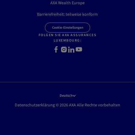
AXA Wealth Europe
Barrierefreiheit: teilweise konform
Cookie-Einstellungen
FOLGEN SIE AXA ASSURANCES
LUXEMBOURG:
F
I
L
Y
a
n
i
o
c
s
n
u
e
t
k
t
b
a
e
u
o
g
d
b
o
r
I
e
k
a
n
Deutsch
m
Datenschutzerklärung © 2026 AXA Alle Rechte vorbehalten