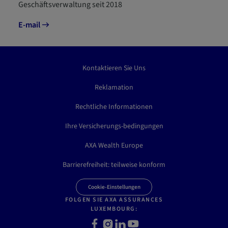
Geschäftsverwaltung seit 2018
E-mail
Kontaktieren Sie Uns
Reklamation
Rechtliche Informationen
Ihre Versicherungs-bedingungen
AXA Wealth Europe
Barrierefreiheit: teilweise konform
Cookie-Einstellungen
FOLGEN SIE AXA ASSURANCES
LUXEMBOURG:
F
I
L
Y