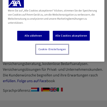
CONCEPT Sàrl (HEYARD
Sandra)
Wenn Sie auf „Alle Cookies akzeptieren“ klicken, stimmen Sie der Speicherung
von Cookies auf Ihrem Gerät zu, um die Websitenavigation zu verbessern, die
Websitenutzung zu analysieren und unsere Marketingbemühungen zu
unterstützen.
Email
Alle ablehnen
Alle Cookies akzeptieren
26 35 06 35
Betriebsnummer 2010AC026 Seit 2006 in der Region Moselle
Cookie-Einstellungen
ansässig, mit mehr als 25 Jahren Erfahrung in der
Versicherungsbranche. Individuelle und zugeschnittene
Versicherungsberatung, kostenlose Bedarfsanalysen.
Versicherungslösungen für Privat- und Unternehmenskunden.
Die Kundenwünsche begreifen und ihre Erwartungen rasch
erfüllen. Folge uns auf Face
book
Sprachpräferenz: