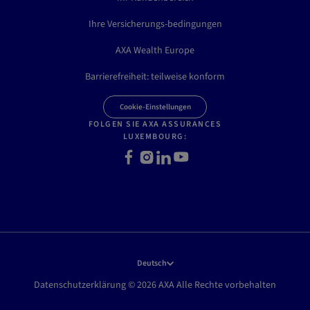
Ihre Versicherungs-bedingungen
AXA Wealth Europe
Barrierefreiheit: teilweise konform
Cookie-Einstellungen
FOLGEN SIE AXA ASSURANCES
LUXEMBOURG:
F
I
L
Y
a
n
i
o
c
s
n
u
e
t
k
t
b
a
e
u
o
g
d
b
o
r
I
e
k
a
n
Deutsch
m
Datenschutzerklärung © 2026 AXA Alle Rechte vorbehalten